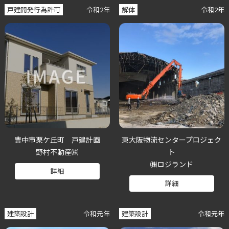
戸建開発行為許可
令和2年
解体
令和2年
豊中市栗ケ丘町 戸建計画
東大阪物流センタープロジェク
野村不動産㈱
ト
㈱ロジランド
詳細
詳細
建築設計
令和元年
建築設計
令和元年