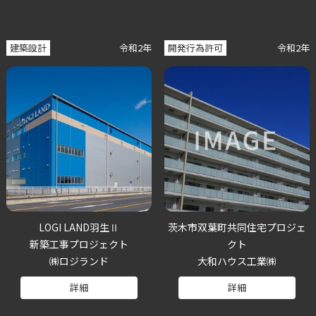
建築設計
令和2年
開発行為許可
令和2年
LOGI LAND羽生Ⅱ
茨木市双葉町共同住宅プロジェ
新築工事プロジェクト
クト
㈱ロジランド
大和ハウス工業㈱
詳細
詳細