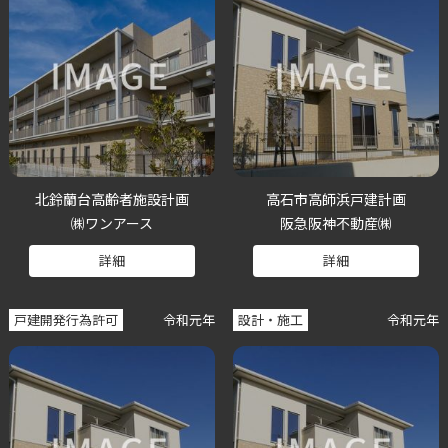
北鈴蘭台高齢者施設計画
高石市高師浜戸建計画
㈱ワンアース
阪急阪神不動産㈱
詳細
詳細
戸建開発行為許可
令和元年
設計・施工
令和元年