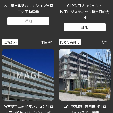
名古屋市黒沢台マンション計画
GLP吹田プロジェクト
三交不動産㈱
吹田ロジスティック特定目的会
社
詳細
詳細
近隣渉外
平成26年
開発行為許可
平成26年
名古屋市上前津マンション計画
西宮市丸橋町共同住宅計画
三井不動産レジデンシャル㈱
大和ハウス工業㈱