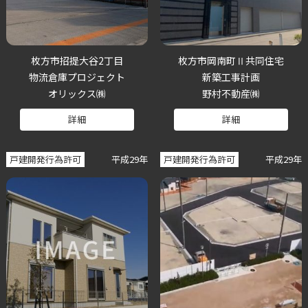
枚方市招提大谷2丁目
枚方市岡南町Ⅱ共同住宅
物流倉庫プロジェクト
新築工事計画
オリックス㈱
野村不動産㈱
詳細
詳細
戸建開発行為許可
平成29年
戸建開発行為許可
平成29年