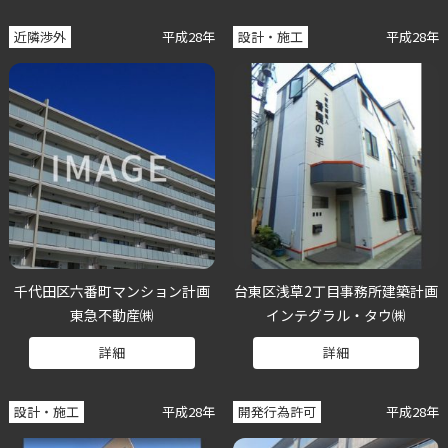
近隣渉外
平成28年
設計・施工
平成28年
千代田区六番町マンション計画
台東区浅草2丁目事務所建築計画
東急不動産㈱
インテグラル・タウ㈱
詳細
詳細
設計・施工
平成28年
開発行為許可
平成28年