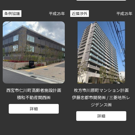
条例協議
平成25年
近隣渉外
平成25年
西宮市仁川町高齢者施設計画
枚方市川原町マンション計画
積和不動産関西㈱
伊藤忠都市開発㈱ / 三菱地所レ
ジデンス㈱
詳細
詳細