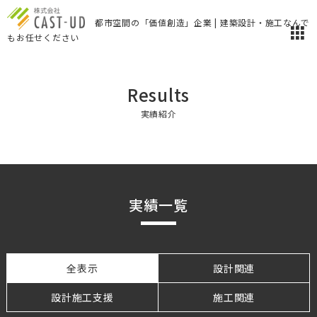
都市空間の「価値創造」企業 | 建築設計・施工なんで
もお任せください
Results
実績紹介
設計
実績一覧
施工
全表示
設計関連
設計施工支援
設計施工支援
施工関連