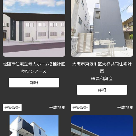
松阪市住宅型老人ホームB棟計画
大阪市東淀川区大桐共同住宅計
㈱ワンアース
画
㈱昌和興産
詳細
詳細
建築設計
平成29年
建築設計
平成29年