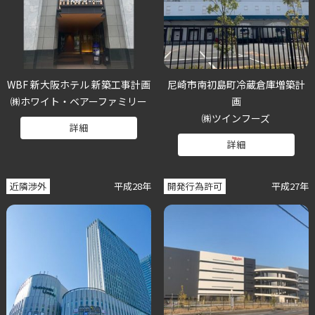
WBF 新大阪ホテル 新築工事計画
尼崎市南初島町冷蔵倉庫増築計
㈱ホワイト・ベアーファミリー
画
㈱ツインフーズ
詳細
詳細
近隣渉外
平成28年
開発行為許可
平成27年