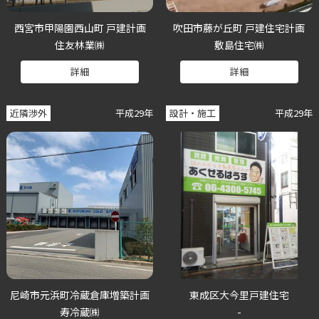
西宮市甲陽園西山町 戸建計画
吹田市藤が丘町 戸建住宅計画
住友林業㈱
敷島住宅㈱
詳細
詳細
近隣渉外
平成29年
設計・施工
平成29年
尼崎市元浜町冷蔵倉庫増築計画
東成区大今里戸建住宅
寿冷蔵㈱
-