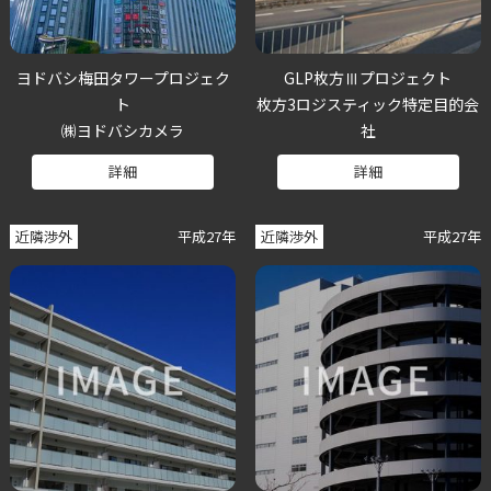
ヨドバシ梅田タワープロジェク
GLP枚方Ⅲプロジェクト
ト
枚方3ロジスティック特定目的会
㈱ヨドバシカメラ
社
詳細
詳細
近隣渉外
平成27年
近隣渉外
平成27年