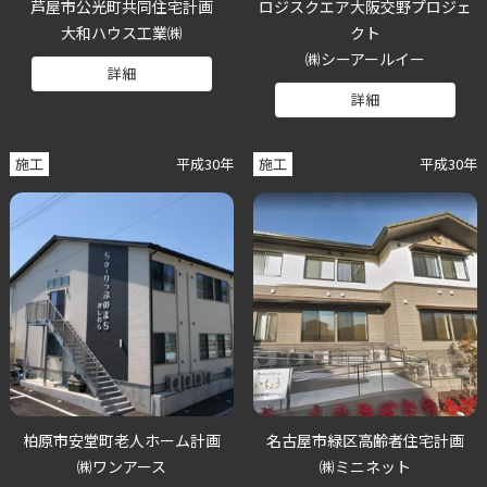
芦屋市公光町共同住宅計画
ロジスクエア大阪交野プロジェ
大和ハウス工業㈱
クト
㈱シーアールイー
詳細
詳細
施工
平成30年
施工
平成30年
柏原市安堂町老人ホーム計画
名古屋市緑区高齢者住宅計画
㈱ワンアース
㈱ミニネット