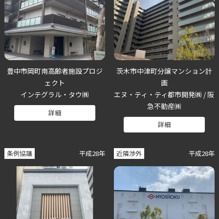
豊中市岡町南高齢者施設プロジ
茨木市中津町分譲マンション計
ェクト
画
インテグラル・タウ㈱
エヌ・ティ・ティ都市開発㈱ / 阪
急不動産㈱
詳細
詳細
条例協議
平成28年
近隣渉外
平成28年