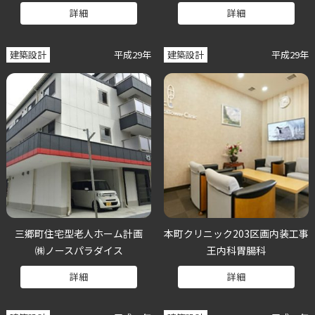
詳細
詳細
建築設計
平成29年
建築設計
平成29年
三郷町住宅型老人ホーム計画
本町クリニック203区画内装工事
㈱ノースパラダイス
王内科胃腸科
詳細
詳細