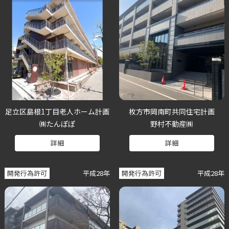
足立区島根1丁目老人ホーム計画
枚方市岡南町共同住宅計画
㈱たんぽぽ
野村不動産㈱
詳細
詳細
開発行為許可
平成28年
開発行為許可
平成28年